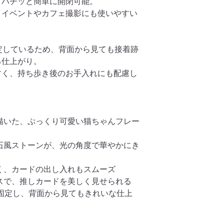
、パチッと簡単に開閉可能。
フォームよりお問い
📐
本体サイズ
、イベントやカフェ撮影にも使いやすい
・約 横72mm × 縦110
⚖️
重さ
定しているため、背面から見ても接着跡
・約76g
る仕上がり。
すく、持ち歩き後のお手入れにも配慮し
🧵
素材
・ポリエステル、ア
📮
配送方法（選択可
・定形・定形外郵便（
描いた、ぷっくり可愛い猫ちゃんフレー
・日本郵便クリックポ
石風ストーンが、光の角度で華やかにき
💡
ご注意点
・ディスプレイで見
少異なって見える場
く、カードの出し入れもスムーズ
ください。
スで、推しカードを美しく見せられる
り固定し、背面から見てもきれいな仕上