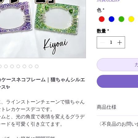
色
*
数量
*
カケースネコフレーム｜猫ちゃんシルエ
ース✨
に、ラインストーンチェーンで猫ちゃん
商品仕様
なトレカケースデコです。
ームと、光の角度で表情を変えるグラデ
📌
対応サイズ
〈不良品のお問い
カードを可愛く引き立てます。
・B8サイズのカード
・収納可能サイズ：約 横6
商品到着後（購入後