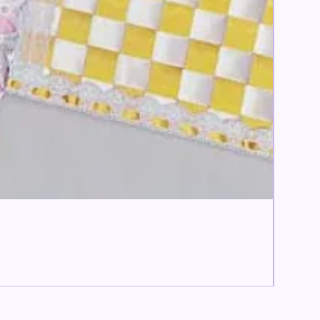
すぐお
【痛ロゼ
価格
￥6,600
消費税込み