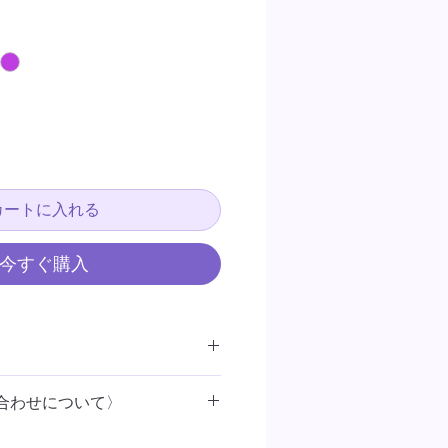
カートに入れる
今すぐ購入
合わせについて〉
やグッズに対応
4mm × 縦90mm × 厚み3.5mm
）
3
日以内に
Kiyoai
オンラインメール