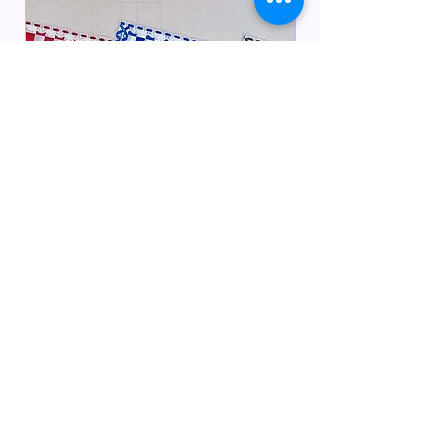
内寸サイズ
約
横
6
3
mm×
縦
90mm×
厚
1.5
mm
製品材質
ポリエステル、アクリル
★
ディスプレイで見る写真の色合い
と、実際の色味は多少見え方で違いが
ある場合がございますのでご了承くだ
さい。
すぐお届け商品
すぐお届け商品
【推し活DIY】痛バシート
【痛ロゼット】推し
価格
価格
￥3,300
￥6,600
消費税込み
消費税込み