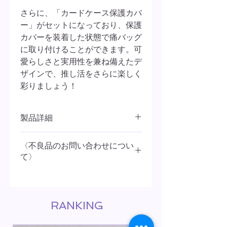
さらに、「カードケース保護カバ
ー」がセットになっており、保護
カバーを装着した状態で痛バッグ
に取り付けることができます。可
愛らしさと実用性を兼ね備えたデ
ザインで、推し活をさらに楽しく
彩りましょう！
製品詳細
B8
サイズです。
〈不良品のお問い合わせについ
横
6
3
mm×
縦
90mm×
厚1.5
mm
の
カードや
て〉
グッズが入れます。
重さ：約
42
ｇ
商品到着後（購入後）
3
日以内に
Kiyoai
配達方法：定形
・
定形外郵便（郵送無
オンラインメールフォームよりお問い
料ですが、追跡不可）
合わせください。
日本郵便クリックポスト（追跡可）
RANKING
本体サイズ
約
横
70
mm×
縦
100
mm×
厚
100
mm