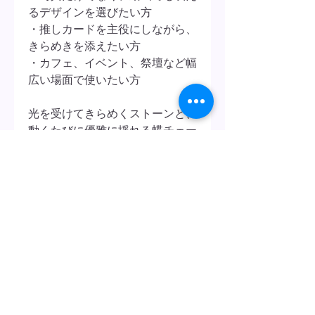
るデザインを選びたい方
・推しカードを主役にしながら、
きらめきを添えたい方
・カフェ、イベント、祭壇など幅
広い場面で使いたい方
光を受けてきらめくストーンと、
動くたびに優雅に揺れる蝶チェー
ン。
大切な推しの一枚を、華やかで少
し幻想的な雰囲気に包み込むトレ
カケースデコです。
製品詳細
📌
対応サイズ
〈不良品のお問い合わせについ
・B8サイズのカードやグッズに対応
て〉
・収納可能サイズ：約 横63mm × 縦
90mm × 厚み3.5mm