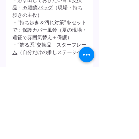
・必ず出しておきたい目玉交換
品：
B5猫痛バッグ
（現場・持ち
歩きの主役）
・“持ち歩き＆汚れ対策”をセット
で：
保護カバー風鈴
（夏の現場・
遠征で雰囲気替え＋保護）
・“飾る系”交換品：
スターフレー
ム
（自分だけの推しステージへ）
商品仕様
📌 対応サイズ
ポイント交換の仕方
・B8サイズのカードに対応（約 横
90mm × 縦64mm）
本製品はKiyoaiポイント交換限定製品
（一般的なトレカやミニカードにぴっ
です。
たりのサイズ感です）
交換の方法は以下の通り：
RANKING
１、ログイン画面から会員登録を行い
📐 本体サイズ
ます。
・約 横100mm × 縦72mm × 厚み5mm
２、特典ページを開き、ポイント表示
（※厚みはレース込みの目安です）