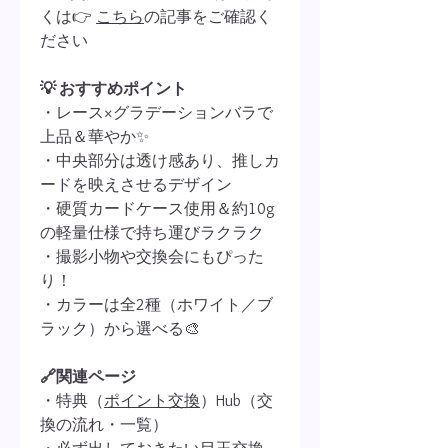
くは👉
こちら
の記事をご確認く
ださい
💡 おすすめポイント
・レース×グラデーションバラで
上品＆華やか✨
・中央部分は透け感あり、推しカ
ードを映えさせるデザイン
・硬質カードケース使用＆約10g
の軽量仕様で持ち運びラクラク
・撮影小物や交換会にもぴった
り！
・カラーは全2種（ホワイト／ブ
ラック）から選べる🎨
🔗関連ページ
・特典（
ポイント交換
）Hub（交
換の流れ・一覧）