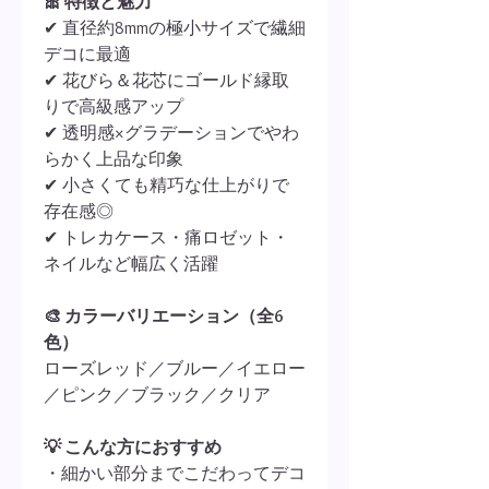
🎀 特徴と魅力
✔ 直径約8mmの極小サイズで繊細
デコに最適
✔ 花びら＆花芯にゴールド縁取
りで高級感アップ
✔ 透明感×グラデーションでやわ
らかく上品な印象
✔ 小さくても精巧な仕上がりで
存在感◎
✔ トレカケース・痛ロゼット・
ネイルなど幅広く活躍
🎨 カラーバリエーション（全6
色）
ローズレッド／ブルー／イエロー
／ピンク／ブラック／クリア
💡 こんな方におすすめ
・細かい部分までこだわってデコ