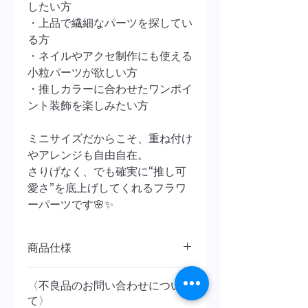
したい方
・上品で繊細なパーツを探してい
る方
・ネイルやアクセ制作にも使える
小粒パーツが欲しい方
・推しカラーに合わせたワンポイ
ント装飾を楽しみたい方
ミニサイズだからこそ、重ね付け
やアレンジも自由自在。
さりげなく、でも確実に“推し可
愛さ”を底上げしてくれるフラワ
ーパーツです🌸✨
商品仕様
📦 内容量
〈不良品のお問い合わせについ
・1パック 25個入り
て〉
（たっぷり使える25個セットで、複数