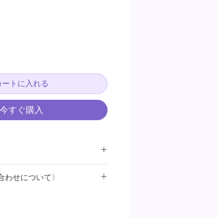
カートに入れる
今すぐ購入
内寸
は
68X99mm
です。
合わせについて〉
x96mmです。
）
3
日以内に
Kiyoai
オンラインメール
ストレカネコミミ
」のみ、
トレカは
合わせください。