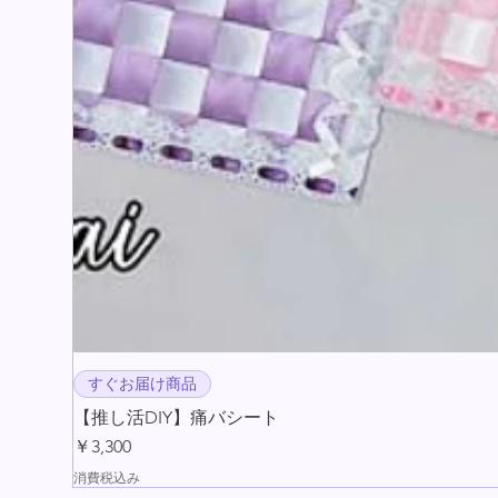
すぐお届け商品
【推し活DIY】痛バシート
価格
￥3,300
消費税込み