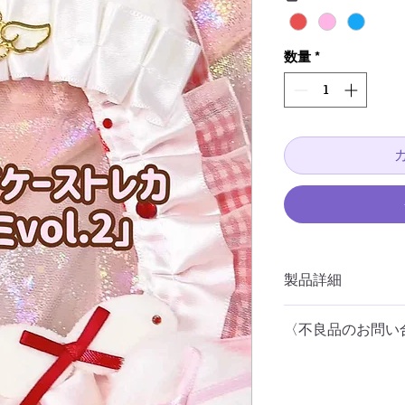
数量
*
製品詳細
ケース
は
B8
サイズ
、
〈不良品のお問い
写真中のトレカは
67
商品到着後（購入後
※
商品は「
硬質ケー
フォームよりお問い
付属しません。