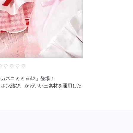
★
裏面は保護フィル
使いください。
カラー
レッド、ピンク、ブ
お届け予定：
3
営業日
配達方法：
2
種類ご選
定形外郵便（郵送無
日本郵便クリックポ
本体サイズ 横
138
m
内寸サイズ 横
68mm
ネコミミ vol.
2
」登場！
製品材質：ＰＶＣ
リボン結び。かわいい三素材を運用した
★
裏面は保護フィル
使いください。
★
ディスプレイで見
少見え方で違いがあ
さい。
★
すべての商品は頑
す。郵送の損害や、