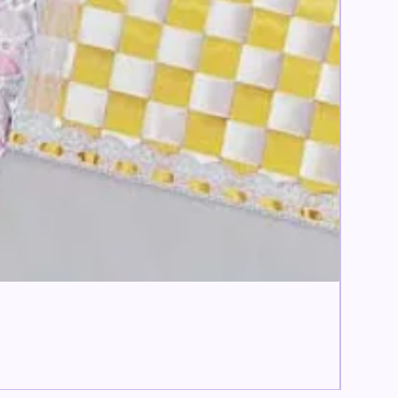
すぐお
【痛ロゼ
価格
￥6,600
消費税込み