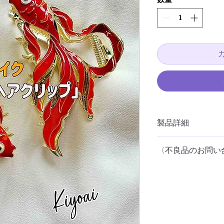
製品詳細
お届け予定：3営業
〈不良品のお問い
配達方法：定形・定
可）
商品到着後（購入後
日本郵便クリックポ
フォームよりお問い
本体サイズ 約横6cm×
製品材質 合金、鉄
★ディスプレイで見