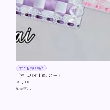
すぐお届け商品
【推し活DIY】痛バシート
価格
￥3,300
消費税込み