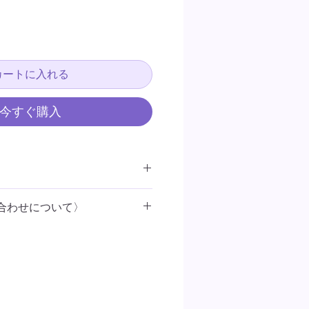
カートに入れる
今すぐ購入
日以内出荷予定
合わせについて〉
形外郵便（郵送無料ですが、追跡不
）
3
日以内に
Kiyoai
オンラインメール
スト（追跡可）
合わせください。
縦11.5cm
る写真の色合いと、実際の色味は多