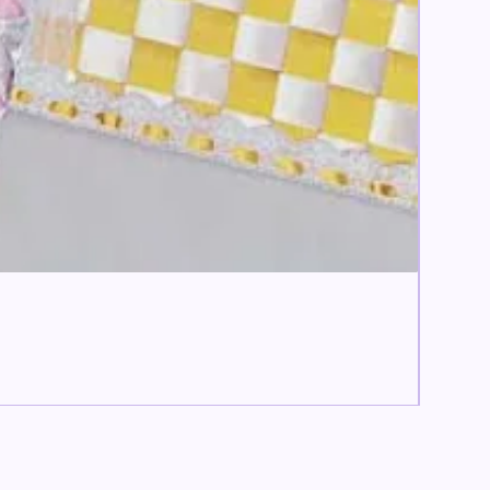
すぐお
【痛ロゼ
価格
￥6,600
消費税込み