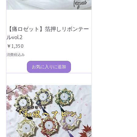
【痛ロゼット】箔押しリボンテー
ルvol.2
価格
￥1,350
消費税込み
お気に入りに追加