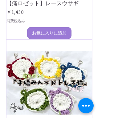
【痛ロゼット】レースウサギ
価格
￥1,430
消費税込み
お気に入りに追加
【痛ロゼット】手編みヘッドドレ