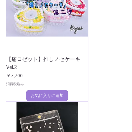
【痛ロゼット】推しノセケーキ
Vel.2
価格
￥7,700
消費税込み
お気に入りに追加