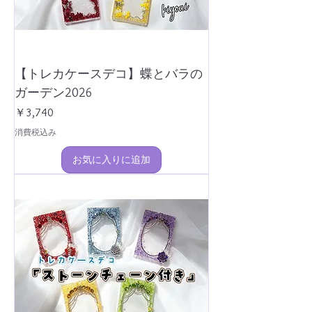
【トレカケースデコ】蝶とバラの
ガーデン2026
価格
￥3,740
消費税込み
お気に入りに追加