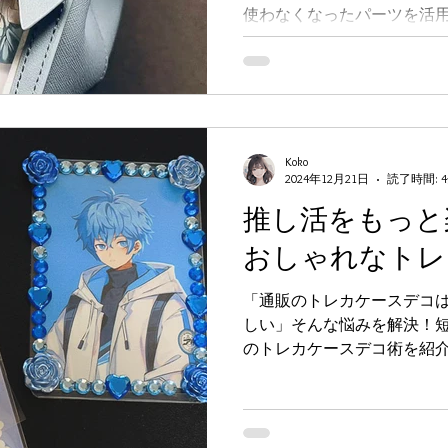
使わなくなったパーツを活
「微アレンジDIY術」をご紹
いあなたにぴったりのアイ
Koko
2024年12月21日
読了時間: 
推し活をもっと
おしゃれなトレ
「通販のトレカケースデコ
しい」そんな悩みを解決！短
のトレカケースデコ術を紹
っと楽しみましょう！