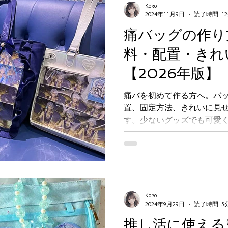
Koko
2024年11月9日
読了時間: 1
痛バッグの作り
料・配置・きれ
【2026年版】
痛バを初めて作る方へ。バ
置、固定方法、きれいに見
す。少ないグッズでも可愛
ロゼットの使い方、軽量化
イントまでまとめた初心者
Koko
2024年9月29日
読了時間: 5
推し活に使える