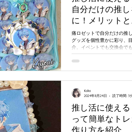
自分だけの推し
に！メリットと
痛ロゼットで自分だけの推
グッズを個性豊かに彩り、
介。イベントでも交換会で
トの日常お手入れ方法も解
トが満載です。
Koko
2024年8月24日
読了時間: 5
推し活に使える
って簡単なトレ
作り方を紹介