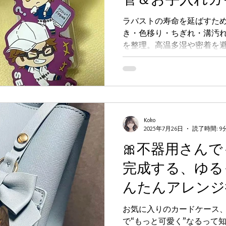
ラバストの寿命を延ばすた
き・色移り・ちぎれ・溝汚
を整理。高温多湿や密着を
洗剤・マスキングテープを
たときの応急修復まで、推
むための実用ガイドです。
Koko
2025年7月26日
読了時間: 9
🎀不器用さんで
完成する、ゆる
んたんアレンジ
ース編
お気に入りのカードケース
で“もっと可愛く”なるって