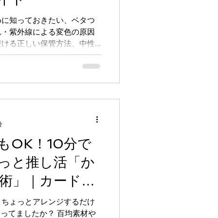
めに知っておきたい、ベタつ
れ・紫外線による変色の原因
避ける正しい保管方法、中性
使ったお手入れ、亀裂が入っ
しグッズを長くきれいに楽し
分
もOK！10分で
っと推し活「か
術」｜カードケ
、ちょっとアレンジするだけ
知ってましたか？ 百均素材や