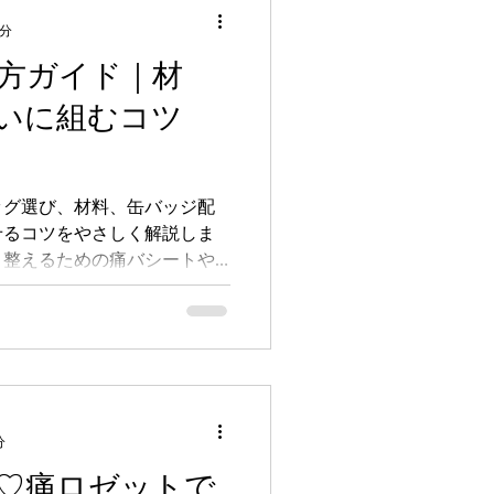
2分
方ガイド｜材
いに組むコツ
ッグ選び、材料、缶バッジ配
せるコツをやさしく解説しま
く整えるための痛バシートや
の工夫、イベント前の確認ポ
向けガイドです。
分
♡痛ロゼットで