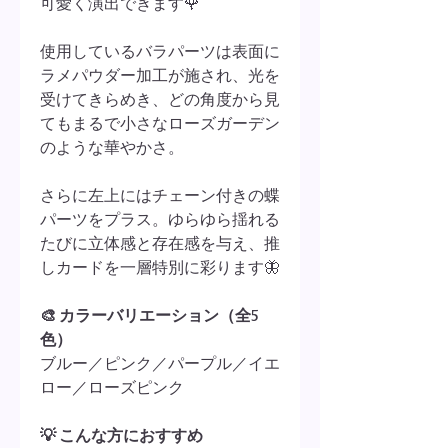
可愛く演出できます🌹
使用しているバラパーツは表面に
ラメパウダー加工が施され、光を
受けてきらめき、どの角度から見
てもまるで小さなローズガーデン
のような華やかさ。
さらに左上にはチェーン付きの蝶
パーツをプラス。ゆらゆら揺れる
たびに立体感と存在感を与え、推
しカードを一層特別に彩ります🦋
🎨 カラーバリエーション（全5
色）
ブルー／ピンク／パープル／イエ
ロー／ローズピンク
💡 こんな方におすすめ