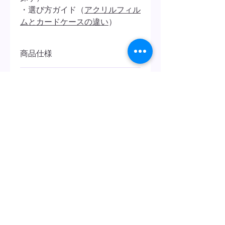
・選び方ガイド（
アクリルフィル
ムとカードケースの違い
）
商品仕様
📐 本体サイズ
〈不良品のお問い合わせについ
・約 横100mm × 縦72mm × 厚み8mm
て〉
📌 内寸サイズ（対応カードサイズ）
商品到着後（購入後）
3
日以内に
Kiyoai
・約 横90mm × 縦64mm × 厚み3.3mm
オンラインメールフォームよりお問い
・B8サイズのカードやグッズに対応
合わせください。
RANKING
⚖️ 重さ
・約 48g
🧵 素材
・ポリエステル、アクリル
🚚 お届け予定
・ご注文より3営業日以内に出荷予定