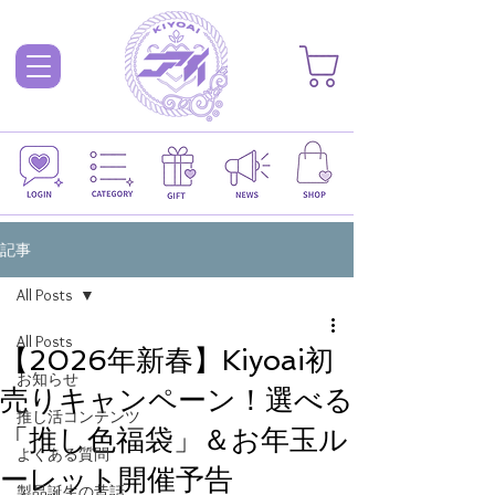
記事
All Posts
All Posts
【2026年新春】Kiyoai初
お知らせ
売りキャンペーン！選べる
推し活コンテンツ
「推し色福袋」＆お年玉ル
よくある質問
ーレット開催予告
製品誕生の昔話