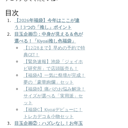
目次
【2026年福袋】今年はここが違
う！3つの「推し」ポイント
目玉企画①：中身が見える＆色が
選べる！「Kiyoai推し色福袋」
【12/28まで】早めの予約で特
典GET！
【緊急速報】池袋「ジェイホ
ビ研究所」で店頭販売も！
【福袋A】一気に祭壇が完成！
夢の「豪華絢爛」セット
【福袋B】痛バのお悩み解決！
サイズが選べる「実用派」セ
ット
【福袋C】Kiyoaiデビューに！
トレカデコ＆小物セット
目玉企画②：ハズレなし！お年玉