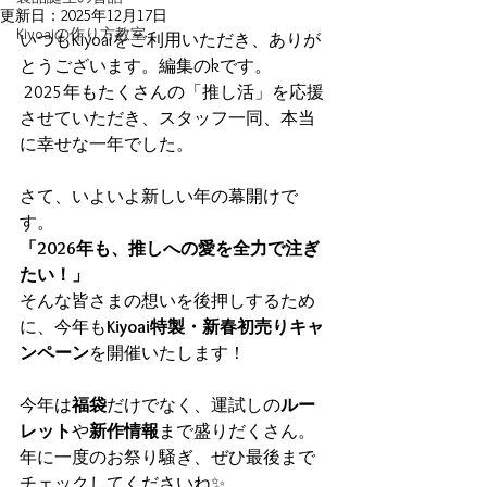
更新日：
2025年12月17日
Kiyoaiの作り方教室
いつもKiyoaiをご利用いただき、ありが
とうございます。編集のkです。
 2025年もたくさんの「推し活」を応援
させていただき、スタッフ一同、本当
に幸せな一年でした。
さて、いよいよ新しい年の幕開けで
す。
「2026年も、推しへの愛を全力で注ぎ
たい！」
そんな皆さまの想いを後押しするため
に、今年も
Kiyoai特製・新春初売りキャ
ンペーン
を開催いたします！
今年は
福袋
だけでなく、運試しの
ルー
レット
や
新作情報
まで盛りだくさん。 
年に一度のお祭り騒ぎ、ぜひ最後まで
チェックしてくださいね✨