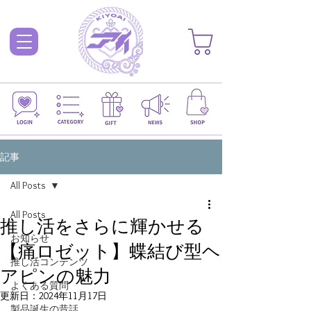
記事
All Posts
All Posts
推し活をさらに輝かせる
お知らせ
【痛ロゼット】蝶結び型ヘ
推し活コンテンツ
アピンの魅力
よくある質問
更新日：
2024年11月17日
製品誕生の昔話