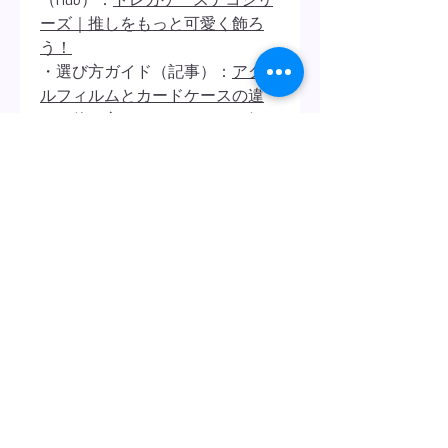
ーズ｜推しをもっと可愛く飾ろ
う！
・選び方ガイド（記事）：
アクリ
ルフィルムとカードケースの違
い？使い方おすすめシーンも解
説！
・よくある質問（FAQ）：
よくあ
る質問と回答まとめ
バラのアーチと蝶々が、推しの一
枚をそっと包み込むように。
【蝶とバラのガーデン】で、あな
たの大切なカードを、光り輝く小
さな庭園の中に飾ってみません
か？🦋🌹
製品詳細