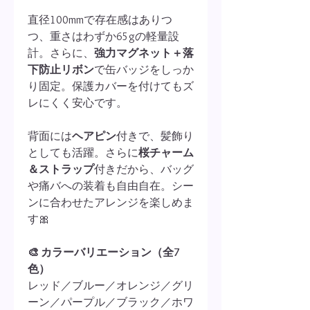
直径100mmで存在感はありつ
つ、重さはわずか65gの軽量設
計。さらに、
強力マグネット＋落
下防止リボン
で缶バッジをしっか
り固定。保護カバーを付けてもズ
レにくく安心です。
背面には
ヘアピン
付きで、髪飾り
としても活躍。さらに
桜チャーム
＆ストラップ
付きだから、バッグ
や痛バへの装着も自由自在。シー
ンに合わせたアレンジを楽しめま
す🎀
🎨 カラーバリエーション（全7
色）
レッド／ブルー／オレンジ／グリ
ーン／パープル／ブラック／ホワ