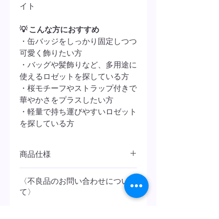
イト
💡 こんな方におすすめ
・缶バッジをしっかり固定しつつ
可愛く飾りたい方
・バッグや髪飾りなど、多用途に
使えるロゼットを探している方
・桜モチーフやストラップ付きで
華やかさをプラスしたい方
・軽量で持ち運びやすいロゼット
を探している方
商品仕様
📐
本体サイズ
〈不良品のお問い合わせについ
・約 横100mm × 縦100mm
て〉
📌 対応缶バッジサイズ
商品到着後（購入後）３日以内に
・直径 52〜58mm の缶バッジに対応