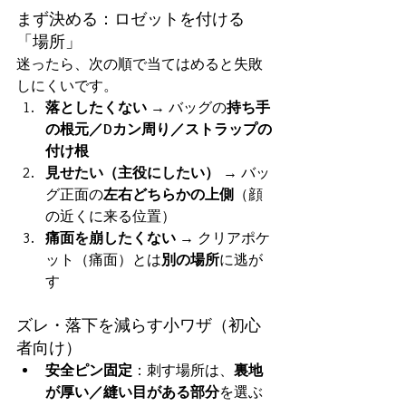
まず決める：ロゼットを付ける
「場所」
迷ったら、次の順で当てはめると失敗
しにくいです。
落としたくない
 → バッグの
持ち手
の根元／Dカン周り／ストラップの
付け根
見せたい（主役にしたい）
 → バッ
グ正面の
左右どちらかの上側
（顔
の近くに来る位置）
痛面を崩したくない
 → クリアポケ
ット（痛面）とは
別の場所
に逃が
す
ズレ・落下を減らす小ワザ（初心
者向け）
安全ピン固定
：刺す場所は、
裏地
が厚い／縫い目がある部分
を選ぶ