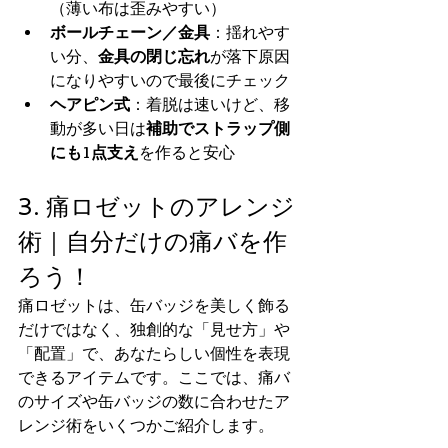
（薄い布は歪みやすい）
ボールチェーン／金具
：揺れやす
い分、
金具の閉じ忘れ
が落下原因
になりやすいので最後にチェック
ヘアピン式
：着脱は速いけど、移
動が多い日は
補助でストラップ側
にも1点支え
を作ると安心
3. 痛ロゼットのアレンジ
術｜自分だけの痛バを作
ろう！
痛ロゼットは、缶バッジを美しく飾る
だけではなく、独創的な「見せ方」や
「配置」で、あなたらしい個性を表現
できるアイテムです。ここでは、痛バ
のサイズや缶バッジの数に合わせたア
レンジ術をいくつかご紹介します。