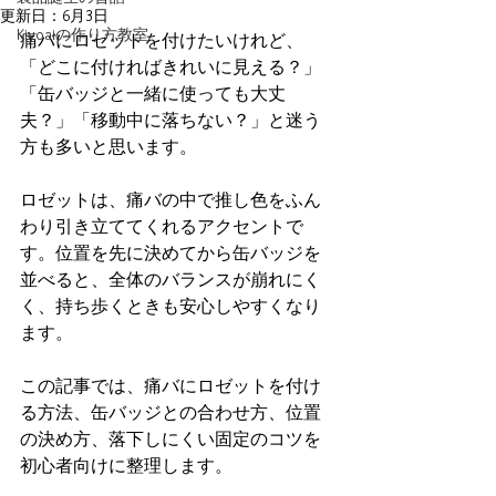
更新日：
6月3日
Kiyoaiの作り方教室
痛バにロゼットを付けたいけれど、
「どこに付ければきれいに見える？」
「缶バッジと一緒に使っても大丈
夫？」「移動中に落ちない？」と迷う
方も多いと思います。
ロゼットは、痛バの中で推し色をふん
わり引き立ててくれるアクセントで
す。位置を先に決めてから缶バッジを
並べると、全体のバランスが崩れにく
く、持ち歩くときも安心しやすくなり
ます。
この記事では、痛バにロゼットを付け
る方法、缶バッジとの合わせ方、位置
の決め方、落下しにくい固定のコツを
初心者向けに整理します。