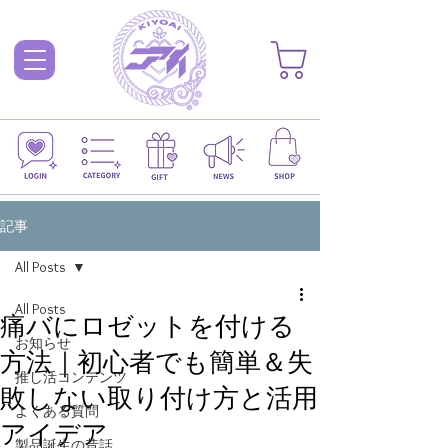
記事
All Posts
All Posts
痛バにロゼットを付ける
お知らせ
方法｜初心者でも簡単＆失
推し活コンテンツ
敗しない取り付け方と活用
よくある質問
アイデア
製品誕生の昔話