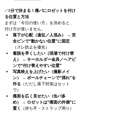
✅
3分で決まる！痛バにロゼットを付け
る位置と方法
まずは「今日の使い方」を決めると、
付け方が迷いません。
落下が心配（遠征／人混み）
 → 
安
全ピンで“動かない位置”に固定
（ズレ防止を優先）
着脱を早くしたい（現場で付け替
え）
 → 
キーホルダー金具／ヘアピ
ンで“付け替えやすい位置”
写真映えを上げたい（撮影メイ
ン）
 → 
ボールチェーンで“揺れ”を
作る
（ただし落下対策はセット
で）
痛面を広く見せたい（缶バ多
め）
 → 
ロゼットは“痛面の外側”に
置く
（持ち手・ストラップ周り）