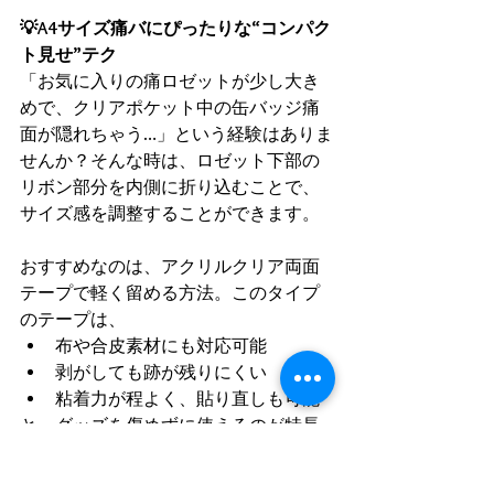
💡A4サイズ痛バにぴったりな“コンパク
ト見せ”テク
「お気に入りの痛ロゼットが少し大き
めで、クリアポケット中の缶バッジ痛
面が隠れちゃう…」という経験はありま
せんか？そんな時は、ロゼット下部の
リボン部分を内側に折り込むことで、
サイズ感を調整することができます。
おすすめなのは、アクリルクリア両面
テープで軽く留める方法。このタイプ
のテープは、
布や合皮素材にも対応可能
剥がしても跡が残りにくい
粘着力が程よく、貼り直しも可能
と、グッズを傷めずに使えるのが特長
です。
リボンを折り込むだけで、ナチュラル