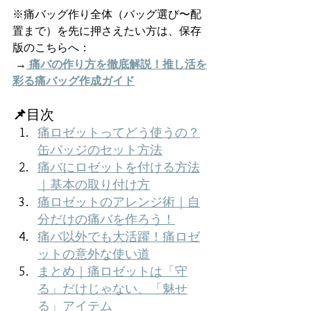
※痛バッグ作り全体（バッグ選び〜配
置まで）を先に押さえたい方は、保存
版のこちらへ：
 →
痛バの作り方を徹底解説！推し活を
彩る痛バッグ作成ガイド
📌
目次
痛ロゼットってどう使うの？
缶バッジのセット方法
痛バにロゼットを付ける方法
｜基本の取り付け方
痛ロゼットのアレンジ術｜自
分だけの痛バを作ろう！
痛バ以外でも大活躍！痛ロゼ
ットの意外な使い道
まとめ｜痛ロゼットは「守
る」だけじゃない、「魅せ
る」アイテム